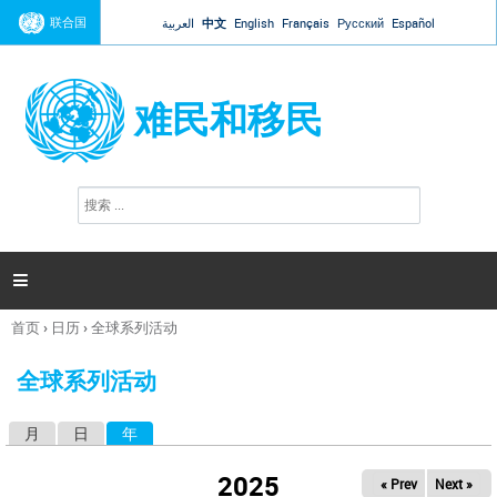
Jump to navigation
联合国
العربية
中文
English
Français
Русский
Español
难民和移民
搜
搜
索
索
表
单

首页
›
日历
›
全球系列活动
你
在
全球系列活动
这
里
月
日
年
（活动标签）
主
标
2025
« Prev
Next »
签