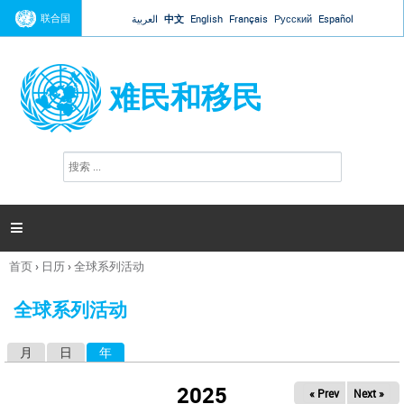
Jump to navigation
联合国
العربية
中文
English
Français
Русский
Español
难民和移民
搜
搜
索
索
表
单

首页
›
日历
›
全球系列活动
你
在
全球系列活动
这
里
月
日
年
（活动标签）
主
标
2025
« Prev
Next »
签