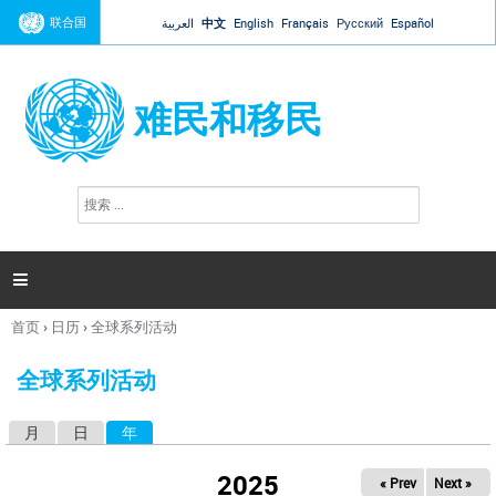
Jump to navigation
联合国
العربية
中文
English
Français
Русский
Español
难民和移民
搜
搜
索
索
表
单

首页
›
日历
›
全球系列活动
你
在
全球系列活动
这
里
月
日
年
（活动标签）
主
标
2025
« Prev
Next »
签