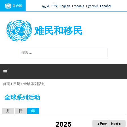
Jump to navigation
联合国
العربية
中文
English
Français
Русский
Español
难民和移民
搜
搜
索
索
表
单

首页
›
日历
›
全球系列活动
你
在
全球系列活动
这
里
月
日
年
（活动标签）
主
标
2025
« Prev
Next »
签