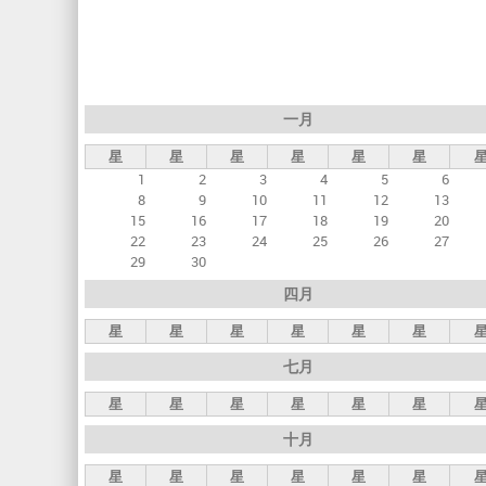
标
签
一月
星
星
星
星
星
星
1
2
3
4
5
6
8
9
10
11
12
13
15
16
17
18
19
20
22
23
24
25
26
27
29
30
四月
星
星
星
星
星
星
七月
星
星
星
星
星
星
十月
星
星
星
星
星
星