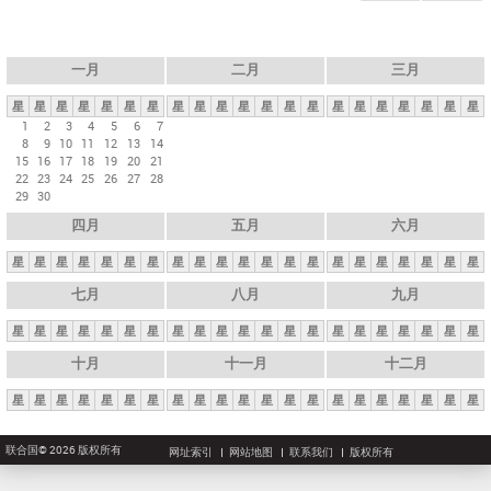
一月
二月
三月
星
星
星
星
星
星
星
星
星
星
星
星
星
星
星
星
星
星
星
星
星
1
2
3
4
5
6
7
8
9
10
11
12
13
14
15
16
17
18
19
20
21
22
23
24
25
26
27
28
29
30
四月
五月
六月
星
星
星
星
星
星
星
星
星
星
星
星
星
星
星
星
星
星
星
星
星
七月
八月
九月
星
星
星
星
星
星
星
星
星
星
星
星
星
星
星
星
星
星
星
星
星
十月
十一月
十二月
星
星
星
星
星
星
星
星
星
星
星
星
星
星
星
星
星
星
星
星
星
联合国© 2026 版权所有
网址索引
网站地图
联系我们
版权所有