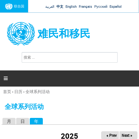
Jump to navigation
联合国
العربية
中文
English
Français
Русский
Español
难民和移民
搜
搜
索
索
表
单

首页
›
日历
›
全球系列活动
你
在
全球系列活动
这
里
月
日
年
（活动标签）
主
标
2025
« Prev
Next »
签