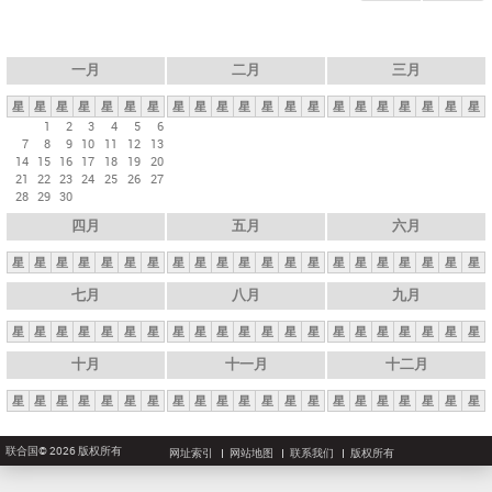
一月
二月
三月
星
星
星
星
星
星
星
星
星
星
星
星
星
星
星
星
星
星
星
星
星
1
2
3
4
5
6
7
8
9
10
11
12
13
14
15
16
17
18
19
20
21
22
23
24
25
26
27
28
29
30
四月
五月
六月
星
星
星
星
星
星
星
星
星
星
星
星
星
星
星
星
星
星
星
星
星
七月
八月
九月
星
星
星
星
星
星
星
星
星
星
星
星
星
星
星
星
星
星
星
星
星
十月
十一月
十二月
星
星
星
星
星
星
星
星
星
星
星
星
星
星
星
星
星
星
星
星
星
联合国© 2026 版权所有
网址索引
网站地图
联系我们
版权所有