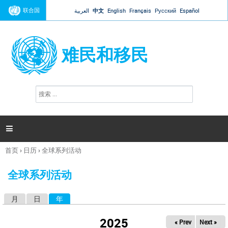
Jump to navigation
联合国
العربية
中文
English
Français
Русский
Español
难民和移民
搜
搜
索
索
表
单

首页
›
日历
›
全球系列活动
你
在
全球系列活动
这
里
月
日
年
（活动标签）
主
标
2025
« Prev
Next »
签