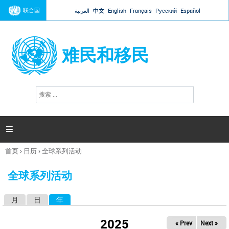
Jump to navigation
联合国
العربية
中文
English
Français
Русский
Español
难民和移民
搜
搜
索
索
表
单

首页
›
日历
›
全球系列活动
你
在
全球系列活动
这
里
月
日
年
（活动标签）
主
标
2025
« Prev
Next »
签