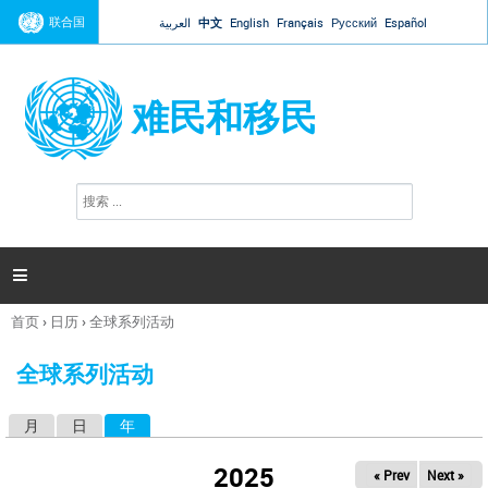
Jump to navigation
联合国
العربية
中文
English
Français
Русский
Español
难民和移民
搜
搜
索
索
表
单

首页
›
日历
›
全球系列活动
你
在
全球系列活动
这
里
月
日
年
（活动标签）
主
标
2025
« Prev
Next »
签