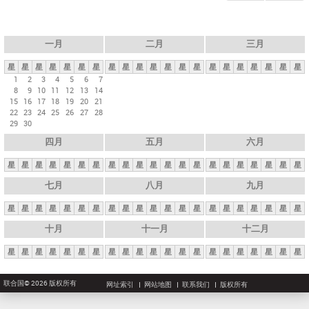
一月
二月
三月
星
星
星
星
星
星
星
星
星
星
星
星
星
星
星
星
星
星
星
星
星
1
2
3
4
5
6
7
8
9
10
11
12
13
14
15
16
17
18
19
20
21
22
23
24
25
26
27
28
29
30
四月
五月
六月
星
星
星
星
星
星
星
星
星
星
星
星
星
星
星
星
星
星
星
星
星
七月
八月
九月
星
星
星
星
星
星
星
星
星
星
星
星
星
星
星
星
星
星
星
星
星
十月
十一月
十二月
星
星
星
星
星
星
星
星
星
星
星
星
星
星
星
星
星
星
星
星
星
联合国© 2026 版权所有
网址索引
网站地图
联系我们
版权所有