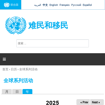
Jump to navigation
联合国
العربية
中文
English
Français
Русский
Español
难民和移民
搜
搜
索
索
表
单

首页
›
日历
›
全球系列活动
你
在
全球系列活动
这
里
月
日
年
（活动标签）
主
标
2025
« Prev
Next »
签