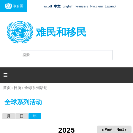
Jump to navigation
联合国
العربية
中文
English
Français
Русский
Español
难民和移民
搜
搜
索
索
表
单

首页
›
日历
›
全球系列活动
你
在
全球系列活动
这
里
月
日
年
（活动标签）
主
标
2025
« Prev
Next »
签