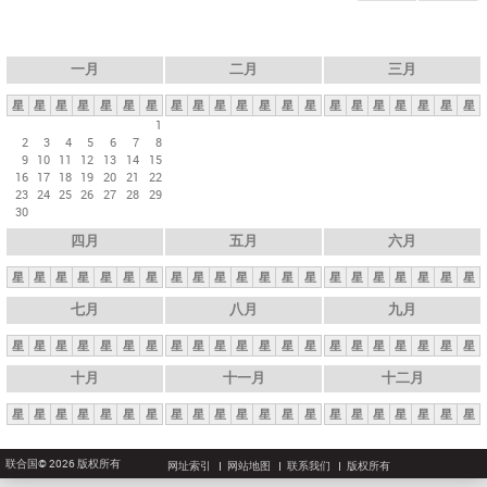
一月
二月
三月
星
星
星
星
星
星
星
星
星
星
星
星
星
星
星
星
星
星
星
星
星
1
2
3
4
5
6
7
8
9
10
11
12
13
14
15
16
17
18
19
20
21
22
23
24
25
26
27
28
29
30
四月
五月
六月
星
星
星
星
星
星
星
星
星
星
星
星
星
星
星
星
星
星
星
星
星
七月
八月
九月
星
星
星
星
星
星
星
星
星
星
星
星
星
星
星
星
星
星
星
星
星
十月
十一月
十二月
星
星
星
星
星
星
星
星
星
星
星
星
星
星
星
星
星
星
星
星
星
联合国© 2026 版权所有
网址索引
网站地图
联系我们
版权所有