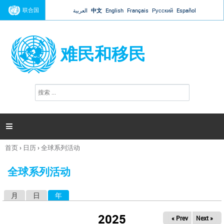
Jump to navigation
联合国
العربية
中文
English
Français
Русский
Español
难民和移民
搜
搜
索
索
表
单

首页
›
日历
›
全球系列活动
你
在
全球系列活动
这
里
月
日
年
（活动标签）
主
标
2025
« Prev
Next »
签