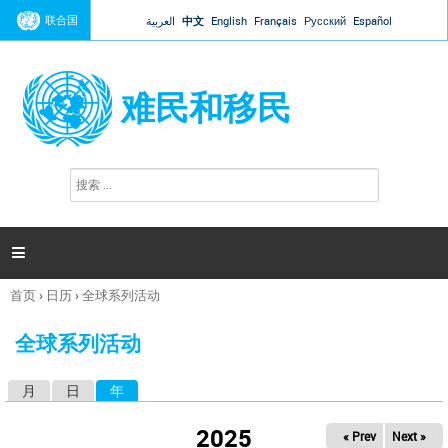
Jump to navigation
联合国
العربية
中文
English
Français
Русский
Español
难民和移民
搜
搜
索
索
表
单

首页
›
日历
›
全球系列活动
你
在
全球系列活动
这
里
月
日
年
（活动标签）
主
标
2025
« Prev
Next »
签