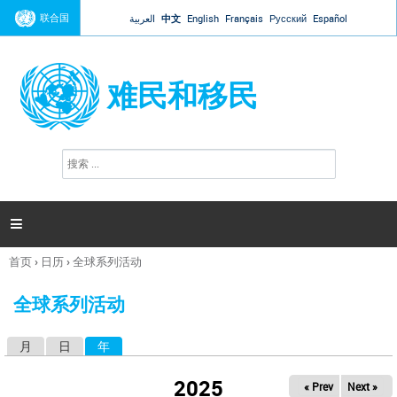
Jump to navigation
联合国
العربية
中文
English
Français
Русский
Español
难民和移民
搜
搜
索
索
表
单

首页
›
日历
›
全球系列活动
你
在
全球系列活动
这
里
月
日
年
（活动标签）
主
标
2025
« Prev
Next »
签