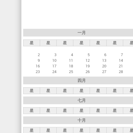
标
签
一月
星
星
星
星
星
星
2
3
4
5
6
7
9
10
11
12
13
14
16
17
18
19
20
21
23
24
25
26
27
28
四月
星
星
星
星
星
星
七月
星
星
星
星
星
星
十月
星
星
星
星
星
星