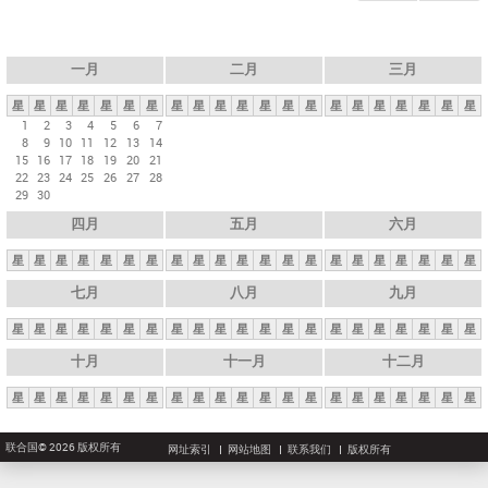
一月
二月
三月
星
星
星
星
星
星
星
星
星
星
星
星
星
星
星
星
星
星
星
星
星
1
2
3
4
5
6
7
8
9
10
11
12
13
14
15
16
17
18
19
20
21
22
23
24
25
26
27
28
29
30
四月
五月
六月
星
星
星
星
星
星
星
星
星
星
星
星
星
星
星
星
星
星
星
星
星
七月
八月
九月
星
星
星
星
星
星
星
星
星
星
星
星
星
星
星
星
星
星
星
星
星
十月
十一月
十二月
星
星
星
星
星
星
星
星
星
星
星
星
星
星
星
星
星
星
星
星
星
联合国© 2026 版权所有
网址索引
网站地图
联系我们
版权所有