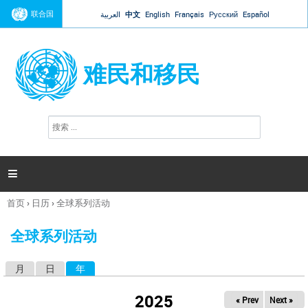
Jump to navigation
联合国
العربية
中文
English
Français
Русский
Español
难民和移民
搜
搜
索
索
表
单

首页
›
日历
›
全球系列活动
你
在
全球系列活动
这
里
月
日
年
（活动标签）
主
标
2025
« Prev
Next »
签