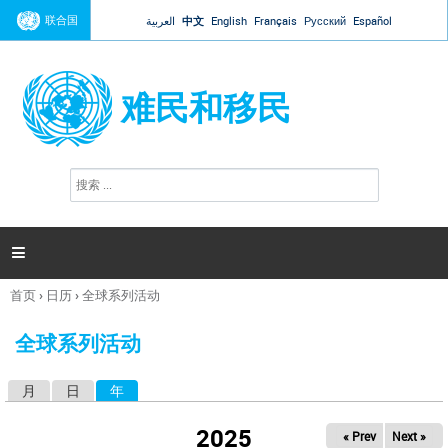
Jump to navigation
联合国
العربية
中文
English
Français
Русский
Español
难民和移民
搜
搜
索
索
表
单

首页
›
日历
›
全球系列活动
你
在
全球系列活动
这
里
月
日
年
（活动标签）
主
标
2025
« Prev
Next »
签