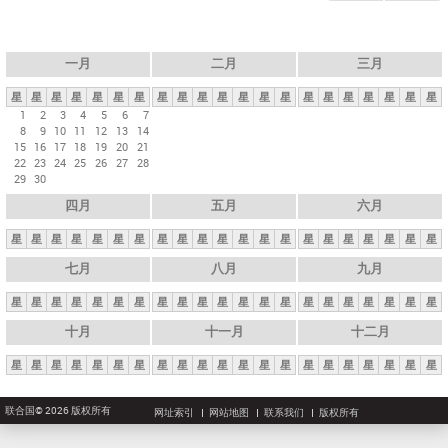
一月
二月
三月
星
星
星
星
星
星
星
星
星
星
星
星
星
星
星
星
星
星
星
星
星
1
2
3
4
5
6
7
8
9
10
11
12
13
14
15
16
17
18
19
20
21
22
23
24
25
26
27
28
29
30
四月
五月
六月
星
星
星
星
星
星
星
星
星
星
星
星
星
星
星
星
星
星
星
星
星
七月
八月
九月
星
星
星
星
星
星
星
星
星
星
星
星
星
星
星
星
星
星
星
星
星
十月
十一月
十二月
星
星
星
星
星
星
星
星
星
星
星
星
星
星
星
星
星
星
星
星
星
联合国© 2026 版权所有
网址索引
网站地图
联系我们
版权所有