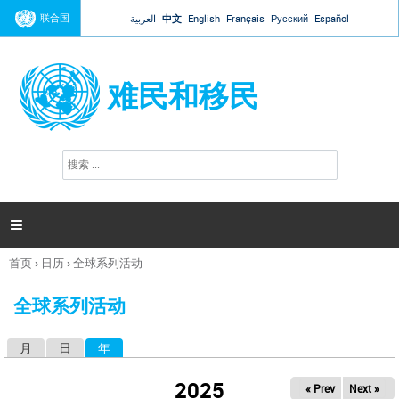
Jump to navigation
联合国
العربية
中文
English
Français
Русский
Español
难民和移民
搜
搜
索
索
表
单

首页
›
日历
›
全球系列活动
你
在
全球系列活动
这
里
月
日
年
（活动标签）
主
标
2025
« Prev
Next »
签