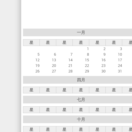
标
签
一月
星
星
星
星
星
星
1
2
3
5
6
7
8
9
10
12
13
14
15
16
17
19
20
21
22
23
24
26
27
28
29
30
31
四月
星
星
星
星
星
星
七月
星
星
星
星
星
星
十月
星
星
星
星
星
星