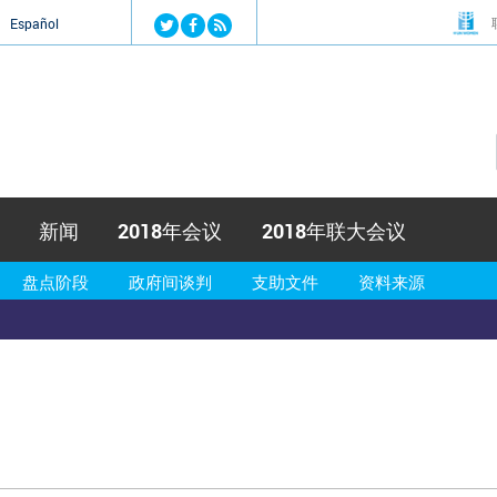
Jump to navigation
й
Español
新闻
2018年会议
2018年联大会议
盘点阶段
政府间谈判
支助文件
资料来源