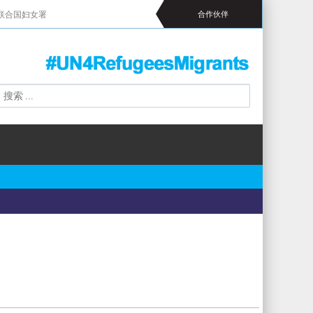
联合国妇女署
合作伙伴
搜
搜
索
索
表
单