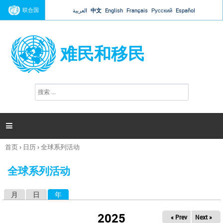
Jump to navigation
联合国
العربية
中文
English
Français
Русский
Español
难民和移民
搜
搜
索
索
表
单

首页
›
日历
›
全球系列活动
你
在
全球系列活动
这
里
月
日
年
（活动标签）
主
标
2025
« Prev
Next »
签