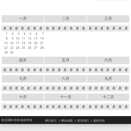
一月
二月
三月
星
星
星
星
星
星
星
星
星
星
星
星
星
星
星
星
星
星
星
星
星
1
2
3
4
5
6
7
8
9
10
11
12
13
14
15
16
17
18
19
20
21
22
23
24
25
26
27
28
29
30
四月
五月
六月
星
星
星
星
星
星
星
星
星
星
星
星
星
星
星
星
星
星
星
星
星
七月
八月
九月
星
星
星
星
星
星
星
星
星
星
星
星
星
星
星
星
星
星
星
星
星
十月
十一月
十二月
星
星
星
星
星
星
星
星
星
星
星
星
星
星
星
星
星
星
星
星
星
联合国© 2026 版权所有
网址索引
网站地图
联系我们
版权所有