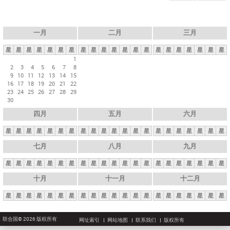
一月
二月
三月
星
星
星
星
星
星
星
星
星
星
星
星
星
星
星
星
星
星
星
星
星
1
2
3
4
5
6
7
8
9
10
11
12
13
14
15
16
17
18
19
20
21
22
23
24
25
26
27
28
29
30
四月
五月
六月
星
星
星
星
星
星
星
星
星
星
星
星
星
星
星
星
星
星
星
星
星
七月
八月
九月
星
星
星
星
星
星
星
星
星
星
星
星
星
星
星
星
星
星
星
星
星
十月
十一月
十二月
星
星
星
星
星
星
星
星
星
星
星
星
星
星
星
星
星
星
星
星
星
联合国© 2026 版权所有
网址索引
网站地图
联系我们
版权所有