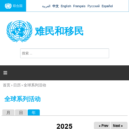
Jump to navigation
联合国
العربية
中文
English
Français
Русский
Español
难民和移民
搜
搜
索
索
表
单

首页
›
日历
›
全球系列活动
你
在
全球系列活动
这
里
月
日
年
（活动标签）
主
标
2025
« Prev
Next »
签