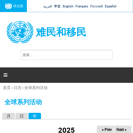
Jump to navigation
联合国
العربية
中文
English
Français
Русский
Español
难民和移民
搜
搜
索
索
表
单

首页
›
日历
›
全球系列活动
你
在
全球系列活动
这
里
月
日
年
（活动标签）
主
标
2025
« Prev
Next »
签