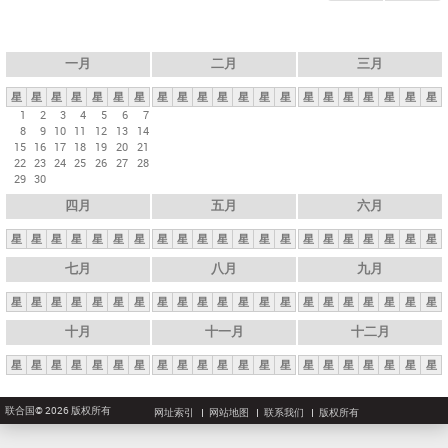
一月
二月
三月
星
星
星
星
星
星
星
星
星
星
星
星
星
星
星
星
星
星
星
星
星
1
2
3
4
5
6
7
8
9
10
11
12
13
14
15
16
17
18
19
20
21
22
23
24
25
26
27
28
29
30
四月
五月
六月
星
星
星
星
星
星
星
星
星
星
星
星
星
星
星
星
星
星
星
星
星
七月
八月
九月
星
星
星
星
星
星
星
星
星
星
星
星
星
星
星
星
星
星
星
星
星
十月
十一月
十二月
星
星
星
星
星
星
星
星
星
星
星
星
星
星
星
星
星
星
星
星
星
联合国© 2026 版权所有
网址索引
网站地图
联系我们
版权所有