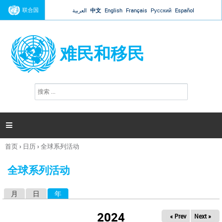
Jump to navigation
联合国
العربية
中文
English
Français
Русский
Español
难民和移民
搜
搜
索
索
表
单

首页
›
日历
›
全球系列活动
你
在
全球系列活动
这
里
月
日
年
（活动标签）
主
标
2024
« Prev
Next »
签