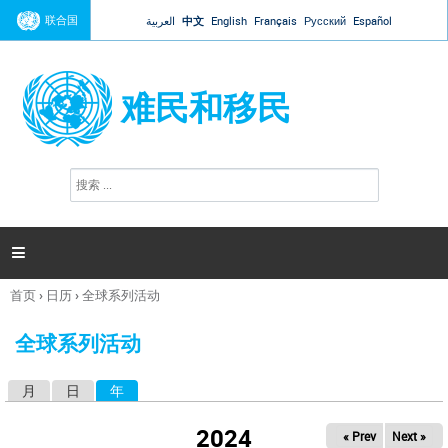
Jump to navigation
联合国
العربية
中文
English
Français
Русский
Español
难民和移民
搜
搜
索
索
表
单

首页
›
日历
›
全球系列活动
你
在
全球系列活动
这
里
月
日
年
（活动标签）
主
标
2024
« Prev
Next »
签