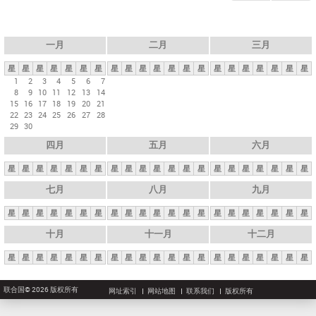
一月
二月
三月
星
星
星
星
星
星
星
星
星
星
星
星
星
星
星
星
星
星
星
星
星
1
2
3
4
5
6
7
8
9
10
11
12
13
14
15
16
17
18
19
20
21
22
23
24
25
26
27
28
29
30
四月
五月
六月
星
星
星
星
星
星
星
星
星
星
星
星
星
星
星
星
星
星
星
星
星
七月
八月
九月
星
星
星
星
星
星
星
星
星
星
星
星
星
星
星
星
星
星
星
星
星
十月
十一月
十二月
星
星
星
星
星
星
星
星
星
星
星
星
星
星
星
星
星
星
星
星
星
联合国© 2026 版权所有
网址索引
网站地图
联系我们
版权所有