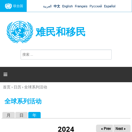
Jump to navigation
联合国
العربية
中文
English
Français
Русский
Español
难民和移民
搜
搜
索
索
表
单

首页
›
日历
›
全球系列活动
你
在
全球系列活动
这
里
月
日
年
（活动标签）
主
标
2024
« Prev
Next »
签