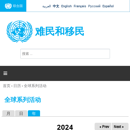
Jump to navigation
联合国
العربية
中文
English
Français
Русский
Español
难民和移民
搜
搜
索
索
表
单

首页
›
日历
›
全球系列活动
你
在
全球系列活动
这
里
月
日
年
（活动标签）
主
标
2024
« Prev
Next »
签