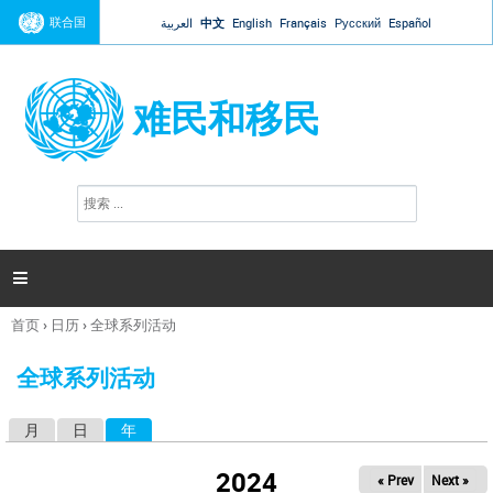
Jump to navigation
联合国
العربية
中文
English
Français
Русский
Español
难民和移民
搜
搜
索
索
表
单

首页
›
日历
›
全球系列活动
你
在
全球系列活动
这
里
月
日
年
（活动标签）
主
标
2024
« Prev
Next »
签