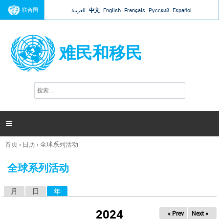
Jump to navigation
联合国
العربية
中文
English
Français
Русский
Español
难民和移民
搜
搜
索
索
表
单

首页
›
日历
›
全球系列活动
你
在
全球系列活动
这
里
月
日
年
（活动标签）
主
标
2024
« Prev
Next »
签