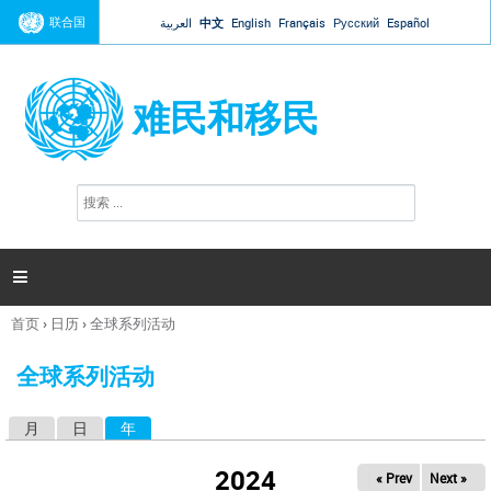
Jump to navigation
联合国
العربية
中文
English
Français
Русский
Español
难民和移民
搜
搜
索
索
表
单

首页
›
日历
›
全球系列活动
你
在
全球系列活动
这
里
月
日
年
（活动标签）
主
标
2024
« Prev
Next »
签