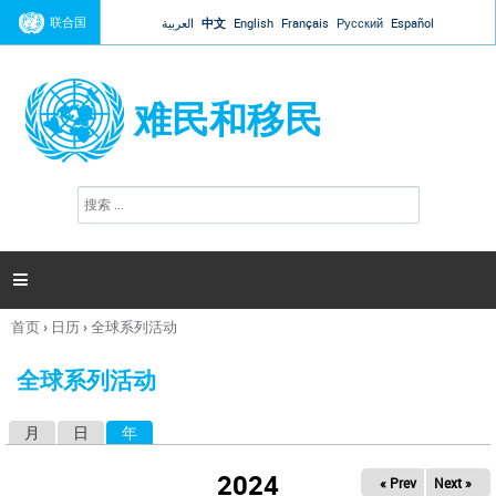
Jump to navigation
联合国
العربية
中文
English
Français
Русский
Español
难民和移民
搜
搜
索
索
表
单

首页
›
日历
›
全球系列活动
你
在
全球系列活动
这
里
月
日
年
（活动标签）
主
标
2024
« Prev
Next »
签