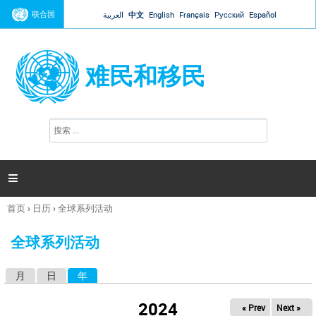
Jump to navigation
联合国
العربية
中文
English
Français
Русский
Español
难民和移民
搜
搜
索
索
表
单

首页
›
日历
›
全球系列活动
你
在
全球系列活动
这
里
月
日
年
（活动标签）
主
标
2024
« Prev
Next »
签