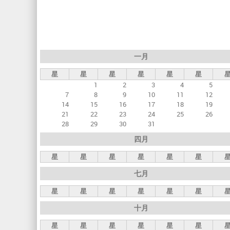
标
签
一月
星
星
星
星
星
星
1
2
3
4
5
7
8
9
10
11
12
14
15
16
17
18
19
21
22
23
24
25
26
28
29
30
31
四月
星
星
星
星
星
星
七月
星
星
星
星
星
星
十月
星
星
星
星
星
星