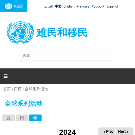
Jump to navigation
联合国
العربية
中文
English
Français
Русский
Español
难民和移民
搜
搜
索
索
表
单

首页
›
日历
›
全球系列活动
你
在
全球系列活动
这
里
月
日
年
（活动标签）
主
标
2024
« Prev
Next »
签