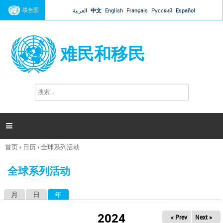
Jump to navigation
联合国
العربية
中文
English
Français
Русский
Español
难民和移民
搜
搜
索
索
表
单

首页
›
日历
›
全球系列活动
你
在
全球系列活动
这
里
月
日
年
（活动标签）
主
标
2024
« Prev
Next »
签