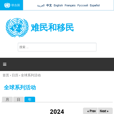
Jump to navigation
联合国
العربية
中文
English
Français
Русский
Español
难民和移民
搜
搜
索
索
表
单

首页
›
日历
›
全球系列活动
你
在
全球系列活动
这
里
月
日
年
（活动标签）
主
标
2024
« Prev
Next »
签