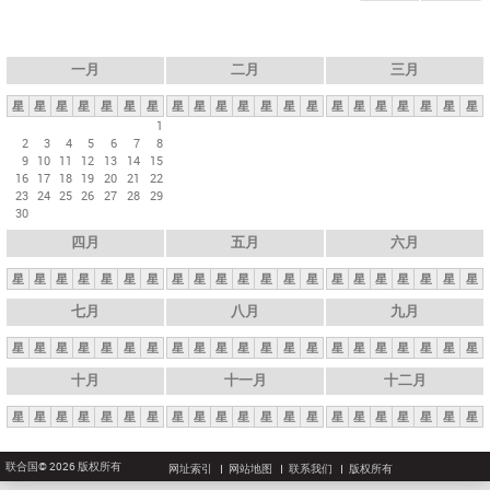
一月
二月
三月
星
星
星
星
星
星
星
星
星
星
星
星
星
星
星
星
星
星
星
星
星
1
2
3
4
5
6
7
8
9
10
11
12
13
14
15
16
17
18
19
20
21
22
23
24
25
26
27
28
29
30
四月
五月
六月
星
星
星
星
星
星
星
星
星
星
星
星
星
星
星
星
星
星
星
星
星
七月
八月
九月
星
星
星
星
星
星
星
星
星
星
星
星
星
星
星
星
星
星
星
星
星
十月
十一月
十二月
星
星
星
星
星
星
星
星
星
星
星
星
星
星
星
星
星
星
星
星
星
联合国© 2026 版权所有
网址索引
网站地图
联系我们
版权所有