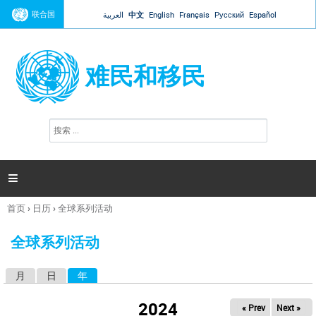
Jump to navigation
联合国
العربية
中文
English
Français
Русский
Español
难民和移民
搜
搜
索
索
表
单

首页
›
日历
›
全球系列活动
你
在
全球系列活动
这
里
月
日
年
（活动标签）
主
标
2024
« Prev
Next »
签