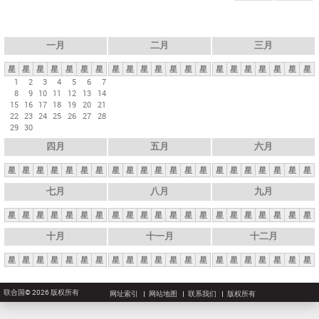
一月
二月
三月
星
星
星
星
星
星
星
星
星
星
星
星
星
星
星
星
星
星
星
星
星
1
2
3
4
5
6
7
8
9
10
11
12
13
14
15
16
17
18
19
20
21
22
23
24
25
26
27
28
29
30
四月
五月
六月
星
星
星
星
星
星
星
星
星
星
星
星
星
星
星
星
星
星
星
星
星
七月
八月
九月
星
星
星
星
星
星
星
星
星
星
星
星
星
星
星
星
星
星
星
星
星
十月
十一月
十二月
星
星
星
星
星
星
星
星
星
星
星
星
星
星
星
星
星
星
星
星
星
联合国© 2026 版权所有
网址索引
网站地图
联系我们
版权所有