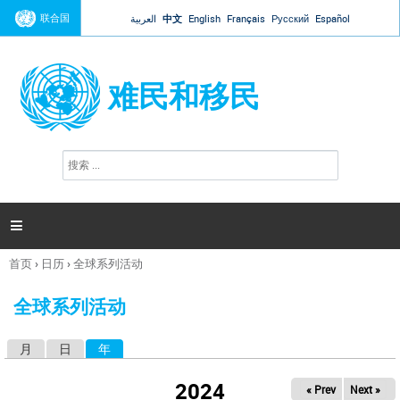
Jump to navigation
联合国
العربية
中文
English
Français
Русский
Español
难民和移民
搜
搜
索
索
表
单

首页
›
日历
›
全球系列活动
你
在
全球系列活动
这
里
月
日
年
（活动标签）
主
标
2024
« Prev
Next »
签