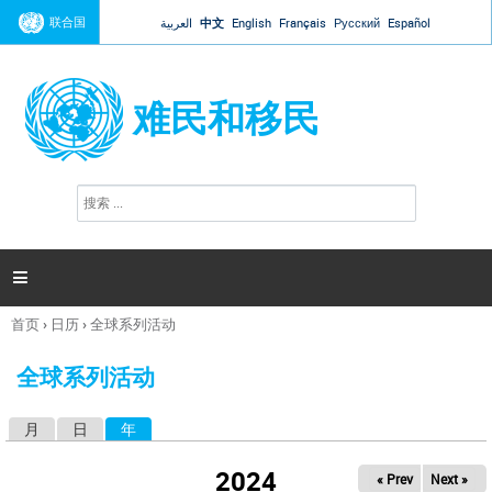
Jump to navigation
联合国
العربية
中文
English
Français
Русский
Español
难民和移民
搜
搜
索
索
表
单

首页
›
日历
›
全球系列活动
你
在
全球系列活动
这
里
月
日
年
（活动标签）
主
标
2024
« Prev
Next »
签