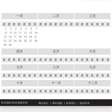
一月
二月
三月
星
星
星
星
星
星
星
星
星
星
星
星
星
星
星
星
星
星
星
星
星
1
2
3
4
5
6
7
8
9
10
11
12
13
14
15
16
17
18
19
20
21
22
23
24
25
26
27
28
29
30
四月
五月
六月
星
星
星
星
星
星
星
星
星
星
星
星
星
星
星
星
星
星
星
星
星
七月
八月
九月
星
星
星
星
星
星
星
星
星
星
星
星
星
星
星
星
星
星
星
星
星
十月
十一月
十二月
星
星
星
星
星
星
星
星
星
星
星
星
星
星
星
星
星
星
星
星
星
联合国© 2026 版权所有
网址索引
网站地图
联系我们
版权所有