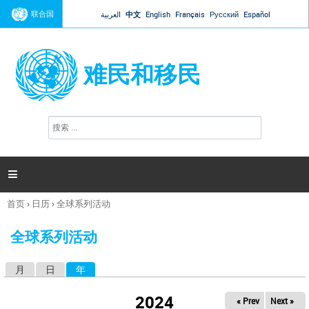
Jump to navigation
联合国
العربية
中文
English
Français
Русский
Español
难民和移民
搜
搜
索
索
表
单

首页
›
日历
›
全球系列活动
你
在
全球系列活动
这
里
月
日
年
（活动标签）
主
标
2024
« Prev
Next »
签