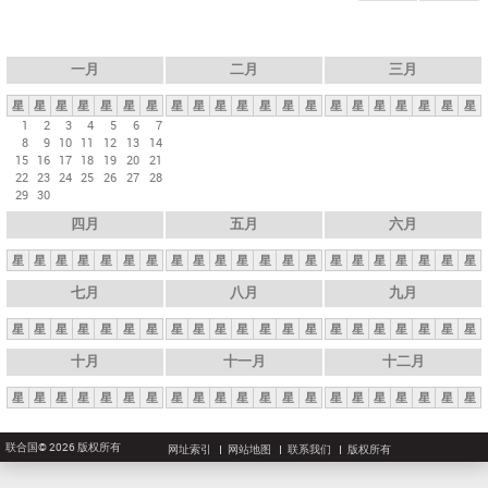
一月
二月
三月
星
星
星
星
星
星
星
星
星
星
星
星
星
星
星
星
星
星
星
星
星
1
2
3
4
5
6
7
8
9
10
11
12
13
14
15
16
17
18
19
20
21
22
23
24
25
26
27
28
29
30
四月
五月
六月
星
星
星
星
星
星
星
星
星
星
星
星
星
星
星
星
星
星
星
星
星
七月
八月
九月
星
星
星
星
星
星
星
星
星
星
星
星
星
星
星
星
星
星
星
星
星
十月
十一月
十二月
星
星
星
星
星
星
星
星
星
星
星
星
星
星
星
星
星
星
星
星
星
联合国© 2026 版权所有
网址索引
网站地图
联系我们
版权所有