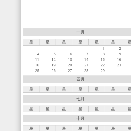
标
签
一月
星
星
星
星
星
星
1
2
4
5
6
7
8
9
11
12
13
14
15
16
18
19
20
21
22
23
25
26
27
28
29
四月
星
星
星
星
星
星
七月
星
星
星
星
星
星
十月
星
星
星
星
星
星