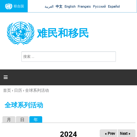
Jump to navigation
联合国
العربية
中文
English
Français
Русский
Español
难民和移民
搜
搜
索
索
表
单

首页
›
日历
›
全球系列活动
你
在
全球系列活动
这
里
月
日
年
（活动标签）
主
标
2024
« Prev
Next »
签