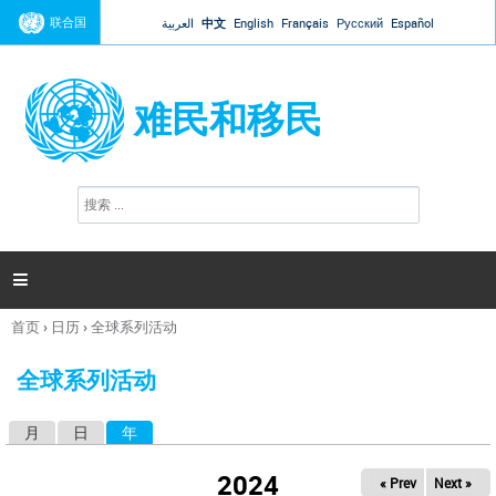
Jump to navigation
联合国
العربية
中文
English
Français
Русский
Español
难民和移民
搜
搜
索
索
表
单

首页
›
日历
›
全球系列活动
你
在
全球系列活动
这
里
月
日
年
（活动标签）
主
标
2024
« Prev
Next »
签