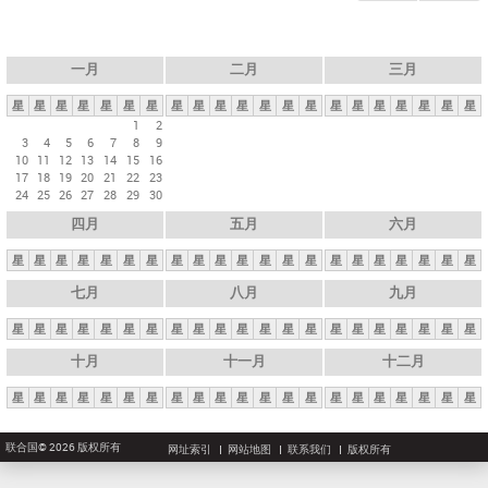
一月
二月
三月
星
星
星
星
星
星
星
星
星
星
星
星
星
星
星
星
星
星
星
星
星
1
2
3
4
5
6
7
8
9
10
11
12
13
14
15
16
17
18
19
20
21
22
23
24
25
26
27
28
29
30
四月
五月
六月
星
星
星
星
星
星
星
星
星
星
星
星
星
星
星
星
星
星
星
星
星
七月
八月
九月
星
星
星
星
星
星
星
星
星
星
星
星
星
星
星
星
星
星
星
星
星
十月
十一月
十二月
星
星
星
星
星
星
星
星
星
星
星
星
星
星
星
星
星
星
星
星
星
联合国© 2026 版权所有
网址索引
网站地图
联系我们
版权所有