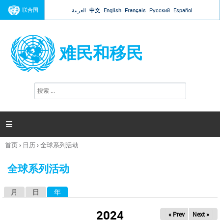
Jump to navigation
联合国
العربية
中文
English
Français
Русский
Español
难民和移民
搜
搜
索
索
表
单

首页
›
日历
›
全球系列活动
你
在
全球系列活动
这
里
月
日
年
（活动标签）
主
标
2024
« Prev
Next »
签