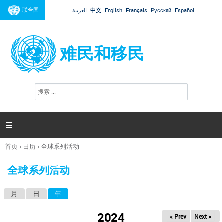
Jump to navigation
联合国
العربية
中文
English
Français
Русский
Español
难民和移民
搜
搜
索
索
表
单

首页
›
日历
›
全球系列活动
你
在
全球系列活动
这
里
月
日
年
（活动标签）
主
标
2024
« Prev
Next »
签