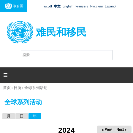
Jump to navigation
联合国
العربية
中文
English
Français
Русский
Español
难民和移民
搜
搜
索
索
表
单

首页
›
日历
›
全球系列活动
你
在
全球系列活动
这
里
月
日
年
（活动标签）
主
标
2024
« Prev
Next »
签