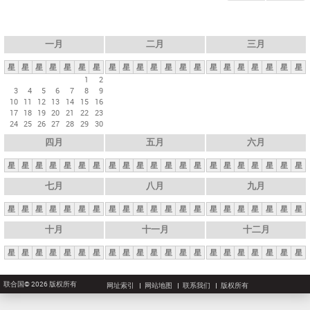
一月
二月
三月
星
星
星
星
星
星
星
星
星
星
星
星
星
星
星
星
星
星
星
星
星
1
2
3
4
5
6
7
8
9
10
11
12
13
14
15
16
17
18
19
20
21
22
23
24
25
26
27
28
29
30
四月
五月
六月
星
星
星
星
星
星
星
星
星
星
星
星
星
星
星
星
星
星
星
星
星
七月
八月
九月
星
星
星
星
星
星
星
星
星
星
星
星
星
星
星
星
星
星
星
星
星
十月
十一月
十二月
星
星
星
星
星
星
星
星
星
星
星
星
星
星
星
星
星
星
星
星
星
联合国© 2026 版权所有
网址索引
网站地图
联系我们
版权所有