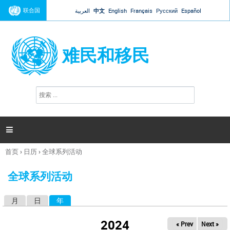
Jump to navigation
联合国
العربية
中文
English
Français
Русский
Español
难民和移民
搜
搜
索
索
表
单

首页
›
日历
›
全球系列活动
你
在
全球系列活动
这
里
月
日
年
（活动标签）
主
标
2024
« Prev
Next »
签