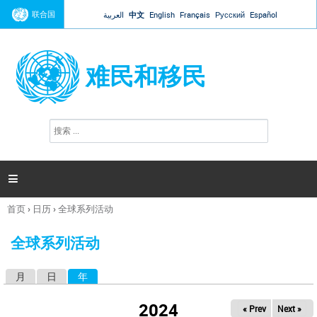
Jump to navigation
联合国
العربية
中文
English
Français
Русский
Español
难民和移民
搜
搜
索
索
表
单

首页
›
日历
›
全球系列活动
你
在
全球系列活动
这
里
月
日
年
（活动标签）
主
标
2024
« Prev
Next »
签