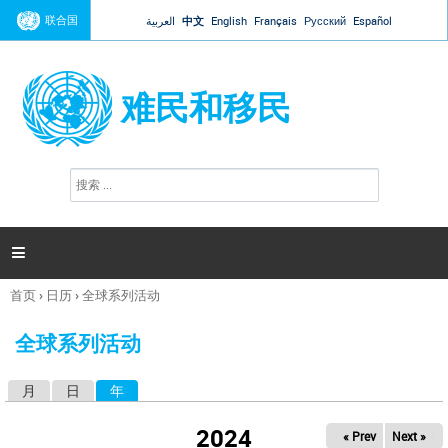
Jump to navigation
联合国
العربية
中文
English
Français
Русский
Español
难民和移民
搜
搜
索
索
表
单

首页
›
日历
›
全球系列活动
你
在
全球系列活动
这
里
月
日
年
（活动标签）
主
标
2024
« Prev
Next »
签